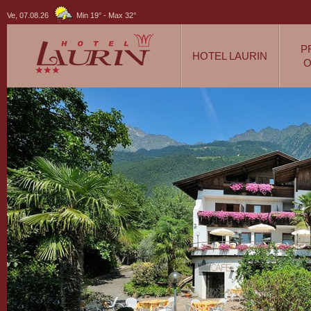
Ve, 07.08.26
Min 19°
-
Max 32°
P
HOTEL LAURIN
O