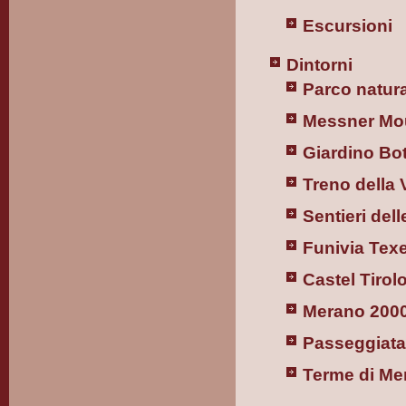
Escursioni
Dintorni
Parco natur
Messner Mo
Giardino Bo
Treno della 
Sentieri del
Funivia Texe
Castel Tirol
Merano 200
Passeggiata
Terme di Me