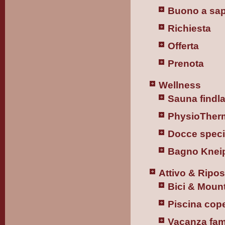
Buono a sap
Richiesta
Offerta
Prenota
Wellness
Sauna findl
PhysioTherm
Docce speci
Bagno Knei
Attivo & Ripo
Bici & Moun
Piscina cop
Vacanza fami