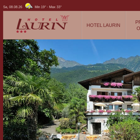
Sa, 08.08.26
Min 19°
-
Max 33°
P
HOTEL LAURIN
O