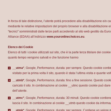
In forza di tale distinzione, l’utente potrà procedere alla disabilitazione e/o c
mediante le relative impostazioni del proprio browser e alla disabilitazione e
“tecnici” somministrati dalle terze parti accedendo al sito web gestito da Euro
Alliance (EDAA) all’indirizzo
www.youronlinechoices.eu
.
Elenco dei Cookie
Elenco di tutti i cookie utilizzati sul sito, che è la parte terza titolare dei co
quanto tempo vengono salvati e che funzione hanno
__utma*
, Google, Performance, durata: per sempre. Questo cookie contie
visitato per la prima volta il sito, quando è stata l’ultima visita e quante volt
__utmb*
, Google, Performance, durata: fino a fine sessione. Questo coo
caricato il sito. In combinazione al cookie __utmc questo cookie può dare i
dell’utente.
__utmc*
, Google, Performance, durata: 30 minuti. Questo cookie contien
lascia il sito. In combinazione al cookie __utmb questo cookie da informazi
__utmk*
, Google, Performance, durata: per sempre. Contiene un valore pe