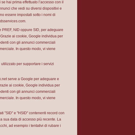
vi se hai prima effettuato l’accesso con il
nunci che vedi su diversi dispositivi e
no essere impostati sotto i nomi di
dsservices.com.
ome PREF, NID oppure SID, per adeguare
 Grazie ai cookie, Google individua per
ecedenti con gli annunci commerciali
ommerciale. In questo modo, vi viene
utilizzato per supportare i servizi
ck.net serve a Google per adeguare e
razie ai cookie, Google individua per
ecedenti con gli annunci commerciali
ommerciale. In questo modo, vi viene
ati "SID" e "HSID" contenenti record con
r la sua data di accesso più recente. La
cchi, ad esempio i tentativi di rubare i