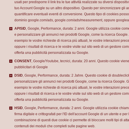
usati per predisporre il link tra le tue attività realizzate su diversi dispositi
tuo Account Google su un altro dispositivo. Questo per sincronizzare gli an
quantificare eventuali eventi di conversione. Questo tipo di cookies posso
dominio google.com/ads, google.com/ads/measurement, oppure googlea
APISID
, Google, Performance, durata: 2 anni. Google utilizza cookie c
e personalizzare gli annunci nei prodotti Google, come la ricerca Google.
esempio le vostre richieste di ricerca più attuali, le vostre interazioni pr
oppure i risultati di ricerca e le vostre visite sul sito web di un gestore c
offerta una pubblicità personalizzata su Google.
CONSENT
, Google/Youtube, tecnici, durata: 20 anni. Questo cookie viene 
pubblicitari di Google
DSID
, Google, Performance, durata: 2 Jahre. Questo cookie di doublecli
personalizzare gli annunci nei prodotti Google, come la ricerca Google. G
esempio le vostre richieste di ricerca più attuali, le vostre interazioni pr
oppure i risultati di ricerca e le vostre visite sul sito web di un gestore c
offerta una pubblicità personalizzata su Google.
HSID
, Google, Performance, durata: 2 anni. Google utilizzia cookie chiam
firma digitale e crittografati per l'ID dell'account Google di un utente e pe
combinazione di questi due cookie ci permette di bloccare molti tipi di atta
contenuti dei moduli che completi sulle pagine web.