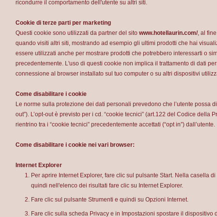
ricondurre il comportamento dell'utente su altri siti.
Cookie di terze parti per marketing
Questi cookie sono utilizzati da partner del sito
www.hotellaurin.com/
, al fi
quando visiti altri siti, mostrando ad esempio gli ultimi prodotti che hai visua
essere utilizzati anche per mostrare prodotti che potrebbero interessarti o simi
precedentemente. L'uso di questi cookie non implica il trattamento di dati pe
connessione al browser installato sul tuo computer o su altri dispositivi utiliz
Come disabilitare i cookie
Le norme sulla protezione dei dati personali prevedono che l’utente possa dis
out”). L’opt-out è previsto per i cd. “cookie tecnici” (art.122 del Codice della
rientrino tra i “cookie tecnici” precedentemente accettati (“opt in”) dall’utente.
Come disabilitare i cookie nei vari browser:
Internet Explorer
Per aprire Internet Explorer, fare clic sul pulsante Start. Nella casella di
quindi nell'elenco dei risultati fare clic su Internet Explorer.
Fare clic sul pulsante Strumenti e quindi su Opzioni Internet.
Fare clic sulla scheda Privacy e in Impostazioni spostare il dispositivo 