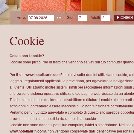
Arrivo
Giorni
Adulti
RICHIEDI
Cookie
Cosa sono i cookie?
I cookie sono piccoli file di testo che vengono salvati sul tuo computer quando v
Per il sito
www.hotellaurin.com/
e relativi sotto-domini utilizziamo cookie, c
legge o i regolamenti applicabili lo prevedano, per agevolare la navigazione 
all’utente. Utilizziamo inoltre sistemi simili per raccogliere informazioni sugli 
di browser e sistema operativo utilizzato e/o pagine web visitate da un utente, 
Ti informiamo che se deciderai di disabilitare o rifiutare i cookie alcune parti 
sotto-domini potrebbero essere inaccessibili o non funzionare correttamente.
Pertanto per un utilizzo agevolato e completo di questo sito sarebbe opportun
browser in modo che accetti la ricezione di tali cookie
I cookie non sono dannosi per il tuo computer, tablet o smartphone. Nei cooki
www.hotellaurin.com/
, non vengono conservate dati identificative personali 