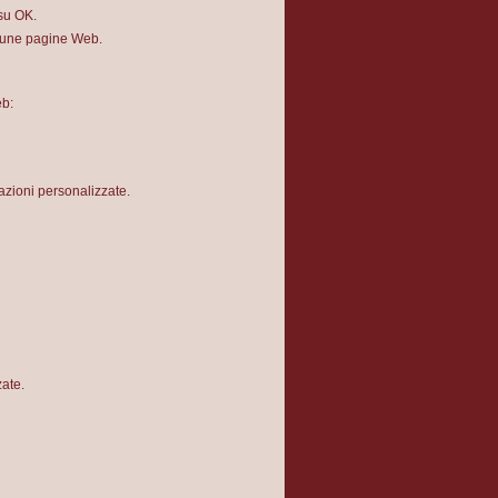
 su OK.
alcune pagine Web.
eb:
azioni personalizzate.
zate.