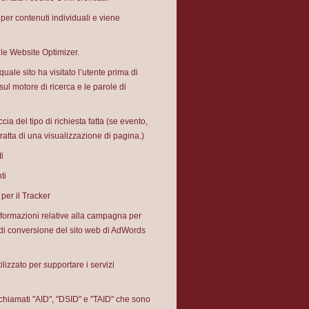
er contenuti individuali e viene
gle Website Optimizer.
ale sito ha visitato l’utente prima di
ul motore di ricerca e le parole di
ia del tipo di richiesta fatta (se evento,
atta di una visualizzazione di pagina.)
i
ti
 per il Tracker
nformazioni relative alla campagna per
g di conversione del sito web di AdWords
lizzato per supportare i servizi
chiamati "AID", "DSID" e "TAID" che sono