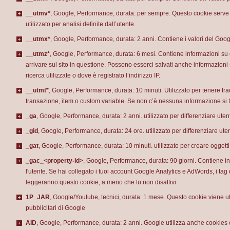
__utmv*
, Google, Performance, durata: per sempre. Questo cookie serve p
utilizzato per analisi definite dall’utente.
__utmx*
, Google, Performance, durata: 2 anni. Contiene i valori del Goo
__utmz*
, Google, Performance, durata: 6 mesi. Contiene informazioni su qu
arrivare sul sito in questione. Possono esserci salvati anche informazioni s
ricerca utilizzate o dove è registrato l’indirizzo IP.
__utmt*
, Google, Performance, durata: 10 minuti. Utilizzato per tenere tracc
transazione, item o custom variable. Se non c’è nessuna informazione si tr
_ga
, Google, Performance, durata: 2 anni. utilizzato per differenziare utent
_gid
, Google, Performance, durata: 24 ore. utilizzato per differenziare uten
_gat
, Google, Performance, durata: 10 minuti. utilizzato per creare oggetti
_gac_<property-id>
, Google, Performance, durata: 90 giorni. Contiene i
l'utente. Se hai collegato i tuoi account Google Analytics e AdWords, i ta
leggeranno questo cookie, a meno che tu non disattivi.
1P_JAR
, Google/Youtube, tecnici, durata: 1 mese. Questo cookie viene uti
pubblicitari di Google
AID
, Google, Performance, durata: 2 anni. Google utilizza anche cookies 