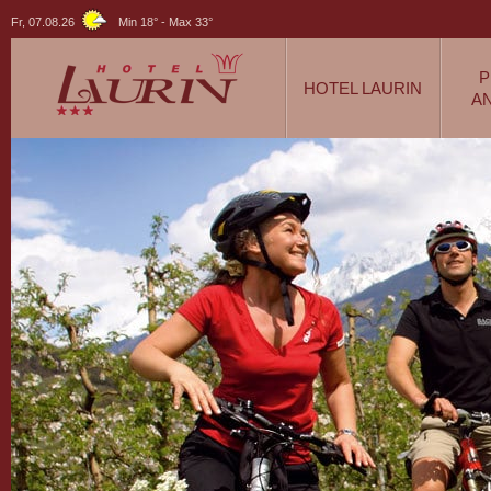
Fr, 07.08.26
Min 18°
-
Max 33°
P
HOTEL LAURIN
A