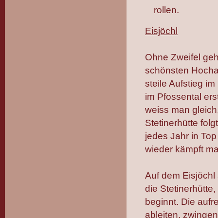
rollen.
Eisjöchl
Ohne Zweifel geh
schönsten Hochalp
steile Aufstieg 
im Pfossental ers
weiss man gleich,
Stetinerhütte fo
jedes Jahr in Top
wieder kämpft ma
Auf dem Eisjöchl
die Stetinerhütte
beginnt. Die auf
ableiten, zwinge